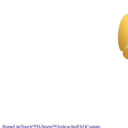
Home
LiteTouch™
D-Storm™
Aplicações
FAQ
Contato